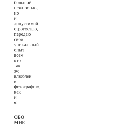
большой
нежностью,
но
и
допустимой
строгостью,
передаю
свой
уникальный
опыт
всем,
кто
так
же
влюблен
в
фотографию,
как
и
я!
ОБО
МНЕ