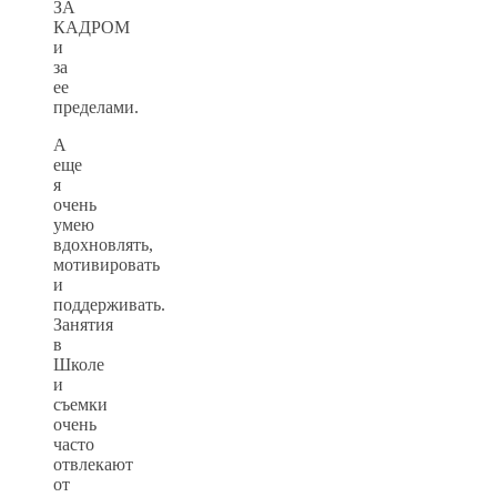
ЗА
КАДРОМ
и
за
ее
пределами.
А
еще
я
очень
умею
вдохновлять,
мотивировать
и
поддерживать.
Занятия
в
Школе
и
съемки
очень
часто
отвлекают
от