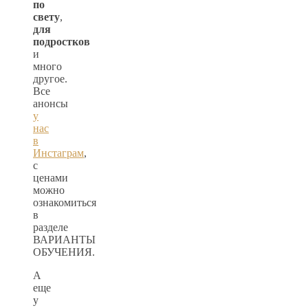
по
свету
,
для
подростков
и
много
другое.
Все
анонсы
у
нас
в
Инстаграм
,
с
ценами
можно
ознакомиться
в
разделе
ВАРИАНТЫ
ОБУЧЕНИЯ.
А
еще
у