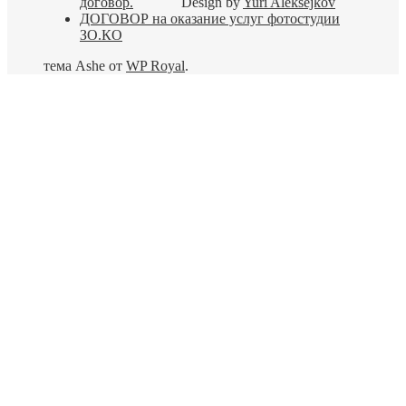
договор.
Design by
Yuri Aleksejkov
ДОГОВОР на оказание услуг фотостудии
ЗО.КО
тема Ashe от
WP Royal
.