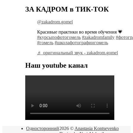
ЗА КАДРОМ в ТИК-ТОК
@zakadrom.gomel
Красивые практики во время обучения 💗
#курсыпофотогомель
#zakadromfamily
#фотогр
#гомель
#школафотографиигомель
♬ оригинальный звук - zakadrom.gomel
Наш youtube канал
Односторонний
2026 ©
Anastasia Kontsevenko