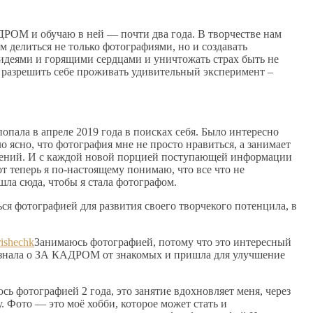
ДРОМ и обучаю в ней — почти два года. В творчестве нам
ем делиться не только фотографиями, но и создавать
идеями и горящими сердцами и уничтожать страх быть не
 разрешить себе проживать удивительный эксперимент –
ала в апреле 2019 года в поисках себя. Было интересно
о ясно, что фотография мне не просто нравиться, а занимает
лений. И с каждой новой порцией поступающей информации
от теперь я по-настоящему понимаю, что все что не
шла сюда, чтобы я стала фотографом.
ся фотографией для развития своего творчекого потенцила, в
ishechk
Занимаюсь фотографией, потому что это интересный
 Узнала о ЗА КАДРОМ от знакомых и пришла для улучшение
сь фотографией 2 года, это занятие вдохновляет меня, через
 Фото — это моё хобби, которое может стать и