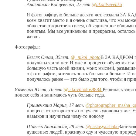
Анастасия Концевенко, 27 лет
@akontsevenko
Я фотографирую больше десяти лет, создала ЗА КА
всем хватит место и я очень счастлива, что мы мож
общество открытое ко всем, объединенное общими 
понятым. Мы все уникальны и прекрасны, осталось
жизнь.
Фотографы:
Бегляк Ольга, 35лет.
@_nikol_photo
В ЗА КАДРОМ поп
получиться или нет. И уже в процессе обучения стал
большую часть моей жизни, моих мыслей, размыш
о фотографии, хотелось знать больше и больше. И в
получалось ранее — это было для того, чтобы я при
Яковенко Юлия, 16 лет
@iakovphotos9884
Решилась занять
поиске себя и занимаюсь чуть больше года.
Гришечкина Мария, 17 лет.
@photographer_masha_gr
процесс, от которого ты получаешь удовольствие.
навыков и научиться чему-то новому
Шавель Анастасия, 28 лет.
@nastasya.shabo
Занимаю
душевных людей, красивую еду и чудесную природу.