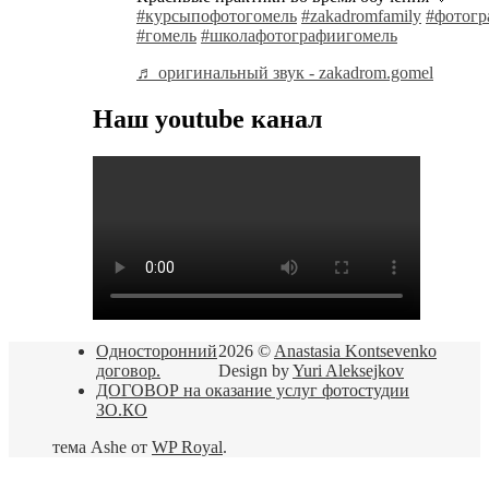
#курсыпофотогомель
#zakadromfamily
#фотогр
#гомель
#школафотографиигомель
♬ оригинальный звук - zakadrom.gomel
Наш youtube канал
Односторонний
2026 ©
Anastasia Kontsevenko
договор.
Design by
Yuri Aleksejkov
ДОГОВОР на оказание услуг фотостудии
ЗО.КО
тема Ashe от
WP Royal
.