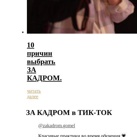
10
причин
выбрать
ЗА
КАДРОМ.
читать
далее
ЗА КАДРОМ в ТИК-ТОК
@zakadrom.gomel
Красивые практики во время обучения 💗