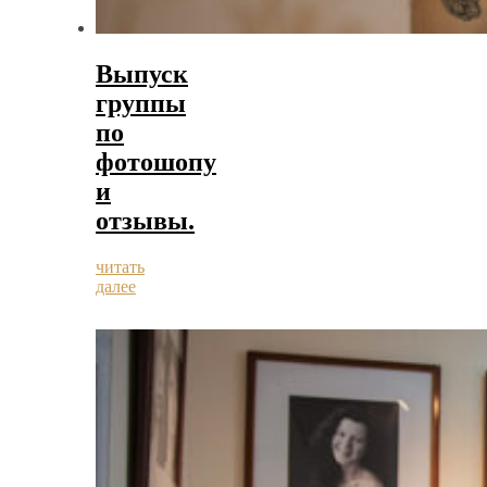
Выпуск
группы
по
фотошопу
и
отзывы.
читать
далее